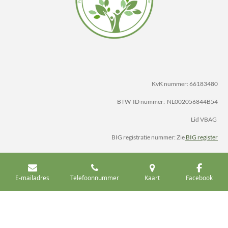
KvK nummer: 66183480
BTW ID nummer: NL002056844B54
Lid VBAG
BIG registratie nummer: Zie
BIG register
AGB codes : Zie website
Vektis
Registertherapeut BCZ®
E-mailadres
Telefoonnummer
Kaart
Facebook
www.natuurlijkbijmarianne.nl
Design by EFstijlvol Webdesign
Leiden