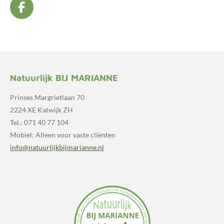
F
a
c
e
b
o
o
Natuurlijk BIJ MARIANNE
k
Prinses Margrietlaan 70
2224 XE Katwijk ZH
Tel.: 071 40 77 104
Mobiel: Alleen voor vaste cliënten
info@natuurlijkbijmarianne.nl