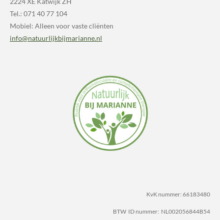
2224 XE Katwijk ZH
Tel.: 071 40 77 104
Mobiel: Alleen voor vaste cliënten
info@natuurlijkbijmarianne.nl
KvK nummer: 66183480
BTW ID nummer: NL002056844B54