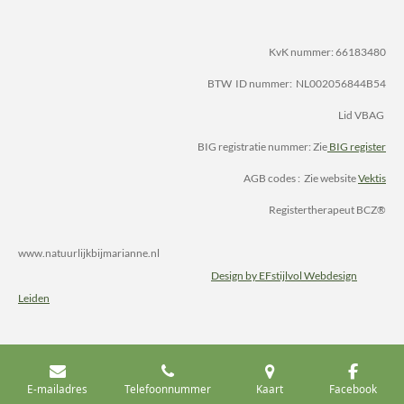
KvK nummer: 66183480
BTW ID nummer: NL002056844B54
Lid VBAG
BIG registratie nummer: Zie
BIG register
AGB codes : Zie website
Vektis
Registertherapeut BCZ®
www.natuurlijkbijmarianne.nl
Design by EFstijlvol Webdesign
Leiden
E-mailadres
Telefoonnummer
Kaart
Facebook